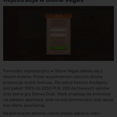
Formularz rejestracyjny w Stone Vegas składa się z
dwóch kroków. Przed wypełnieniem danych strona
proponuje wybór bonusu. Dla sekcji kasyna dostępny
jest pakiet 100% do 2250 PLN, 200 darmowych spinów
oraz jedna gra Bonus Crab. Obok znajdują się promocje
na zakłady sportowe, pole na kod promocyjny oraz opcja
bez oferty powitalnej.
Na pierwszym ekranie należy podać adres e-mail i