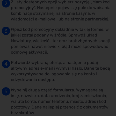
Z listy dostępnych opcji wybierz pozycję „Mam kod
promocyjny”. Następnie pojawi się pole do wpisania
kombinacji otrzymanej na stronie kasyna, w
wiadomości e-mailowej lub na stronie partnerskiej.
Wpisz kod promocyjny dokładnie w takiej formie, w
jakiej został podany w źródle. Sprawdź układ
klawiatury, wielkość liter oraz brak zbędnych spacji,
ponieważ nawet niewielki błąd może spowodować
odmowę aktywacji.
Potwierdź wybraną ofertę, a następnie podaj
aktywny adres e-mail i wymyśl hasło. Dane te będą
wykorzystywane do logowania się na konto i
odzyskiwania dostępu.
Wypełnij drugą część formularza. Wymagane są
imię, nazwisko, data urodzenia, kraj zamieszkania,
waluta konta, numer telefonu, miasto, adres i kod
pocztowy. Dane najlepiej przenosić z dokumentów
bez skrótów.