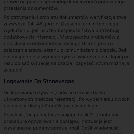
prawie na pewno spowodują konieczność ponownego
przesłania dokumentów.
Po otrzymaniu kompletu dokumentów weryfikacja trwa
zazwyczaj 24–48 godzin. Czasami termin ten ulega
wydłużeniu, jeśli służby bezpieczeństwa potrzebują
dodatkowych informacji. W przypadku problemów z
przesłaniem dokumentów obsługa klienta prosi o
załączenie zrzutu ekranu z komunikatem o błędzie. Jeśli
nie dysponujesz wymaganym zaświadczeniem, lepiej od
razu opisać sytuację na czacie i zapytać, czym można je
zastąpić.
Logowanie Do Stonevegas
Do logowania używa się adresu e-mail i hasła
utworzonych podczas rejestracji. Po wypełnieniu dwóch
pól należy kliknąć StoneVegas casino login.
Przycisk „Nie pamiętasz swojego hasła?” uruchamia
procedurę odzyskiwania dostępu. Instrukcja jest
wysyłana na podany adres e-mail. Jeśli wiadomość