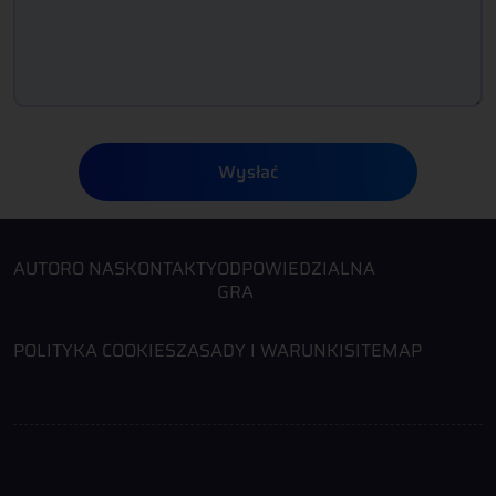
AUTOR
O NAS
KONTAKTY
ODPOWIEDZIALNA
GRA
POLITYKA COOKIES
ZASADY I WARUNKI
SITEMAP