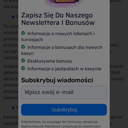
innemu użytkownikowi: system jest w stanie sprawdzić,
dla którego konta został on utworzony.
Zapisz Się Do Naszego
Powiadomienia w panelu użytkownika
Newslettera I Bonusów
Po zalogowaniu się na stronie nowe oferty mogą
wyświetlać się w wyskakującym okienku, w sekcji
Informacje o nowych loteriach i
promocji lub obok kasy. Takie bonusy są czasami
turniejach
przyznawane na podstawie historii wpłat i aktywności
Informacje o bonusach dla nowych
na koncie. Z tego powodu dwaj użytkownicy mogą
kasyn
widzieć różne warunki.
Ekskluzywne bonusy
Zaleca się całkowite otwarcie powiadomienia i zapisanie
Informacje o jackpotach w kasynie
głównych parametrów przed dokonaniem wpłaty. Jeśli
okno zostanie zamknięte, ponowne znalezienie tej samej
Subskrybuj wiadomości
promocji może być trudniejsze. W spornej sytuacji
przyda się zrzut ekranu z nazwą oferty i datą jej
pojawienia się.
Media społecznościowe marki
Subskrybuj
Kasyno może publikować krótkoterminowe promocje na
Potwierdzam, że wysyłając ten formularz akceptuję
swoich oficjalnych profilach. Znajdują się tam kody
Ogólne Warunki Handlowe i przyjmuję do wiadomości