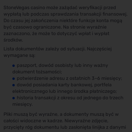
StoneVegas casino może zażądać weryfikacji przed
wypłatą lub podczas sprawdzania transakcji finansowej.
Do czasu jej zakończenia niektóre funkcje konta mogą
być czasowo ograniczone. Na stronie wyraźnie
zaznaczono, że może to dotyczyć wpłat i wypłat
środków.
Lista dokumentów zależy od sytuacji. Najczęściej
wymagane są:
paszport, dowód osobisty lub inny ważny
dokument tożsamości;
potwierdzenie adresu z ostatnich 3–6 miesięcy;
dowód posiadania karty bankowej, portfela
elektronicznego lub innego środka płatniczego;
historia transakcji z okresu od jednego do trzech
miesięcy.
Pliki muszą być wyraźne, a dokumenty muszą być w
całości widoczne w kadrze. Niewyraźne zdjęcie,
przycięty róg dokumentu lub zasłonięta linijka z danymi