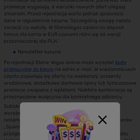
promocje wygasają, a warunki nowych ofert ulegają
zmianom. Przed rejestracją warto jednak sprawdzić
dane w regulaminie kasyna. Szczególną uwagę należy
zwrócić na walutę. W StoneVegas casino no deposit
bonus
dla konta w EUR czasami różni się od wersji
przeznaczonej dla PLN.
Newsletter kasyna
Po rejestracji Stone Vegas online może wysyłać
kody
promocyjne do kasyn
na adres e-mail. W wiadomościach
często pojawiają się oferty na weekendy, prezenty
urodzinowe, dodatkowe darmowe spiny lub tymczasowe
promocje związane z wpłatami. Niektóre kombinacje są
przeznaczone wyłącznie dla konkretnego odbiorcy.
Subskrypcję newslettera aktywuje się poprzez
wyrażenie zgody na otrzymywanie wiadomości
reklamowych. Wiadomości czasami trafiają do folderów
„Spam” lub „Promocje”, dlatego warto je również
przeglądać. Nie należy przekazywać osobistego kodu