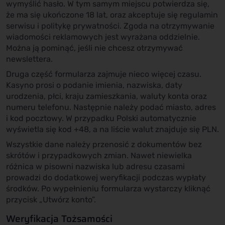
wymyślić hasło. W tym samym miejscu potwierdza się,
że ma się ukończone 18 lat, oraz akceptuje się regulamin
serwisu i politykę prywatności. Zgoda na otrzymywanie
wiadomości reklamowych jest wyrażana oddzielnie.
Można ją pominąć, jeśli nie chcesz otrzymywać
newslettera.
Druga część formularza zajmuje nieco więcej czasu.
Kasyno prosi o podanie imienia, nazwiska, daty
urodzenia, płci, kraju zamieszkania, waluty konta oraz
numeru telefonu. Następnie należy podać miasto, adres
i kod pocztowy. W przypadku Polski automatycznie
wyświetla się kod +48, a na liście walut znajduje się PLN.
Wszystkie dane należy przenosić z dokumentów bez
skrótów i przypadkowych zmian. Nawet niewielka
różnica w pisowni nazwiska lub adresu czasami
prowadzi do dodatkowej weryfikacji podczas wypłaty
środków. Po wypełnieniu formularza wystarczy kliknąć
przycisk „Utwórz konto”.
Weryfikacja Tożsamości