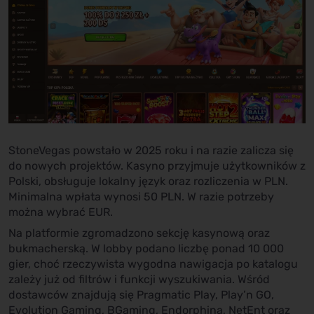
StoneVegas powstało w 2025 roku i na razie zalicza się
do nowych projektów. Kasyno przyjmuje użytkowników z
Polski, obsługuje lokalny język oraz rozliczenia w PLN.
Minimalna wpłata wynosi 50 PLN. W razie potrzeby
można wybrać EUR.
Na platformie zgromadzono sekcję kasynową oraz
bukmacherską. W lobby podano liczbę ponad 10 000
gier, choć rzeczywista wygodna nawigacja po katalogu
zależy już od filtrów i funkcji wyszukiwania. Wśród
dostawców znajdują się Pragmatic Play, Play’n GO,
Evolution Gaming, BGaming, Endorphina, NetEnt oraz