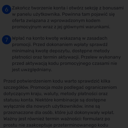
Zakończ tworzenie konta i otwórz sekcję z bonusami
w panelu użytkownika. Powinna tam pojawić się
oferta związana z wprowadzonym kodem
promocyjnym wraz z jej głównymi warunkami.
Wpłać na konto kwotę wskazaną w zasadach
promocji. Przed dokonaniem wpłaty sprawdź
minimalną kwotę depozytu, dostępne metody
płatności oraz termin aktywacji. Przelew wykonany
przed aktywacją kodu promocyjnego czasami nie
jest uwzględniany.
Przed potwierdzeniem kodu warto sprawdzić kilka
szczegółów. Promocja może podlegać ograniczeniom
dotyczącym kraju, waluty, metody płatności oraz
statusu konta. Niektóre kombinacje są dostępne
wyłącznie dla nowych użytkowników, inne są
przeznaczone dla osób, które już dokonywały wpłat.
Ważny jest również termin ważności: formularz po
prostu nie zaakceptuje przeterminowanego kodu