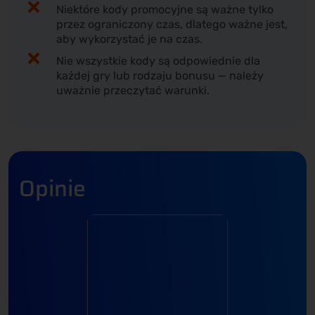
Niektóre kody promocyjne są ważne tylko
przez ograniczony czas, dlatego ważne jest,
aby wykorzystać je na czas.
Nie wszystkie kody są odpowiednie dla
każdej gry lub rodzaju bonusu — należy
uważnie przeczytać warunki.
Opinie