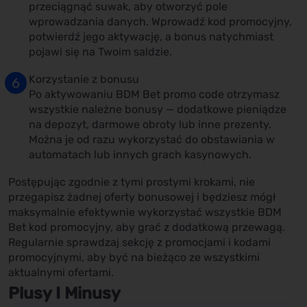
przeciągnąć suwak, aby otworzyć pole
wprowadzania danych. Wprowadź kod promocyjny,
potwierdź jego aktywację, a bonus natychmiast
pojawi się na Twoim saldzie.
Korzystanie z bonusu
Po aktywowaniu BDM Bet promo code otrzymasz
wszystkie należne bonusy — dodatkowe pieniądze
na depozyt, darmowe obroty lub inne prezenty.
Można je od razu wykorzystać do obstawiania w
automatach lub innych grach kasynowych.
Postępując zgodnie z tymi prostymi krokami, nie
przegapisz żadnej oferty bonusowej i będziesz mógł
maksymalnie efektywnie wykorzystać wszystkie BDM
Bet kod promocyjny, aby grać z dodatkową przewagą.
Regularnie sprawdzaj sekcję z promocjami i kodami
promocyjnymi, aby być na bieżąco ze wszystkimi
aktualnymi ofertami.
Plusy I Minusy