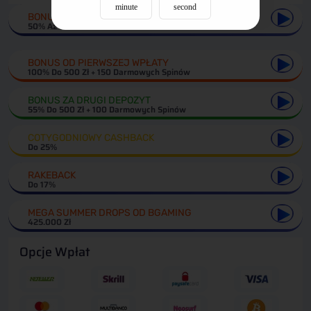
minute
second
BONUS HIGHROLLER (KOD PROMOCYJNY: 50HIGH)
50% Aż Do 1500 Zł
BONUS OD PIERWSZEJ WPŁATY
100% Do 500 Zł + 150 Darmowych Spinów
BONUS ZA DRUGI DEPOZYT
55% Do 500 Zł + 100 Darmowych Spinów
COTYGODNIOWY CASHBACK
Do 25%
RAKEBACK
Do 17%
MEGA SUMMER DROPS OD BGAMING
425.000 Zł
Opcje Wpłat