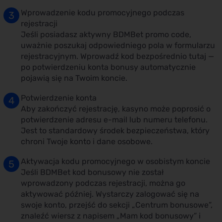
Wprowadzenie kodu promocyjnego podczas
rejestracji
Jeśli posiadasz aktywny BDMBet promo code,
uważnie poszukaj odpowiedniego pola w formularzu
rejestracyjnym. Wprowadź kod bezpośrednio tutaj —
po potwierdzeniu konta bonusy automatycznie
pojawią się na Twoim koncie.
Potwierdzenie konta
Aby zakończyć rejestrację, kasyno może poprosić o
potwierdzenie adresu e-mail lub numeru telefonu.
Jest to standardowy środek bezpieczeństwa, który
chroni Twoje konto i dane osobowe.
Aktywacja kodu promocyjnego w osobistym koncie
Jeśli BDMBet kod bonusowy nie został
wprowadzony podczas rejestracji, można go
aktywować później. Wystarczy zalogować się na
swoje konto, przejść do sekcji „Centrum bonusowe”,
znaleźć wiersz z napisem „Mam kod bonusowy” i