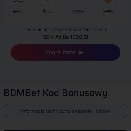
BONUS HIGHROLLER (KOD PROMOCYJNY: 50HIGH)
50% Aż Do 1500 Zł
Zagraj teraz
BDMBet Kod Bonusowy
Informacje techniczne o kasynie