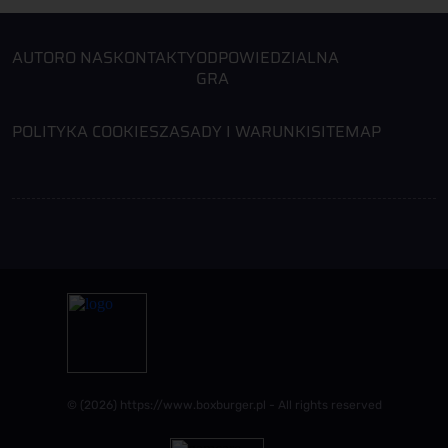
AUTOR
O NAS
KONTAKTY
ODPOWIEDZIALNA
GRA
POLITYKA COOKIES
ZASADY I WARUNKI
SITEMAP
© (2026) https://www.boxburger.pl - All rights reserved