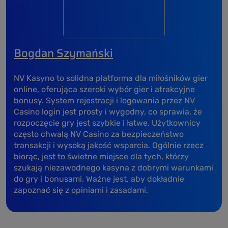
Bogdan Szymański
NV Kasyno to solidna platforma dla miłośników gier
online, oferująca szeroki wybór gier i atrakcyjne
bonusy. System rejestracji i logowania przez NV
Casino login jest prosty i wygodny, co sprawia, że
rozpoczęcie gry jest szybkie i łatwe. Użytkownicy
często chwalą NV Casino za bezpieczeństwo
transakcji i wysoką jakość wsparcia. Ogólnie rzecz
biorąc, jest to świetne miejsce dla tych, którzy
szukają niezawodnego kasyna z dobrymi warunkami
do gry i bonusami. Ważne jest, aby dokładnie
zapoznać się z opiniami i zasadami.