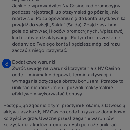
Jeśli nie wprowadziłeś NV Casino kod promocyjny
podczas rejestracji lub otrzymałeś go później, nie
martw się. Po zalogowaniu się do konta użytkownika
przejdź do sekcji „Salda” (Salda). Znajdziesz tam
pole do aktywacji kodów promocyjnych. Wpisz swój
kod i potwierdź aktywację. Po tym bonus zostanie
dodany do Twojego konta i będziesz mógł od razu
zacząć z niego korzystać.
Dodatkowe warunki
Zwróć uwagę na warunki korzystania z NV Casino
code — minimalny depozyt, termin aktywacji i
wymagania dotyczące obrotu bonusem. Pomoże to
uniknąć nieporozumień i pozwoli maksymalnie
efektywnie wykorzystać bonusy.
Postępując zgodnie z tymi prostymi krokami, z łatwością
aktywujesz każdy NV Casino code i uzyskasz dodatkowe
korzyści w grze. Uważne przestrzeganie warunków
korzystania z kodów promocyjnych pomoże uniknąć