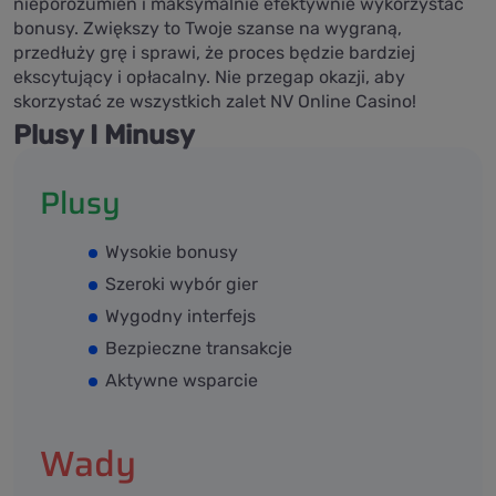
nieporozumień i maksymalnie efektywnie wykorzystać
bonusy. Zwiększy to Twoje szanse na wygraną,
przedłuży grę i sprawi, że proces będzie bardziej
ekscytujący i opłacalny. Nie przegap okazji, aby
skorzystać ze wszystkich zalet NV Online Casino!
Plusy I Minusy
Plusy
Wysokie bonusy
Szeroki wybór gier
Wygodny interfejs
Bezpieczne transakcje
Aktywne wsparcie
Wady