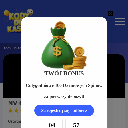
-
NV Casino Kod Promocyjny
Kody Do Kasyn
TWÓJ BONUS
Cotygodniowe 100 Darmowych Spinów
za pierwszy depozyt!
NV Casino
5
Zarejestruj się i odbierz
Ostatnio zaktualizowany:
3.12.25
04
57