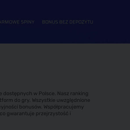
ARMOWE SPINY
BONUS BEZ DEPOZYTU
ne dostępnych w Polsce. Nasz ranking
tform do gry. Wszystkie uwzględnione
kcyjności bonusów. Współpracujemy
 co gwarantuje przejrzystość i