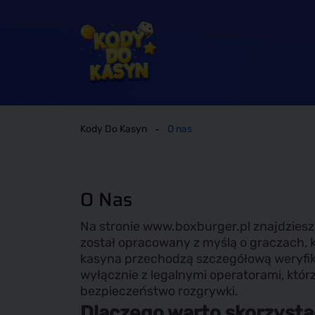
-
Kody Do Kasyn
O nas
O Nas
Na stronie www.boxburger.pl znajdziesz
został opracowany z myślą o graczach, 
kasyna przechodzą szczegółową weryfika
wyłącznie z legalnymi operatorami, któr
bezpieczeństwo rozgrywki.
Dlaczego warto skorzysta