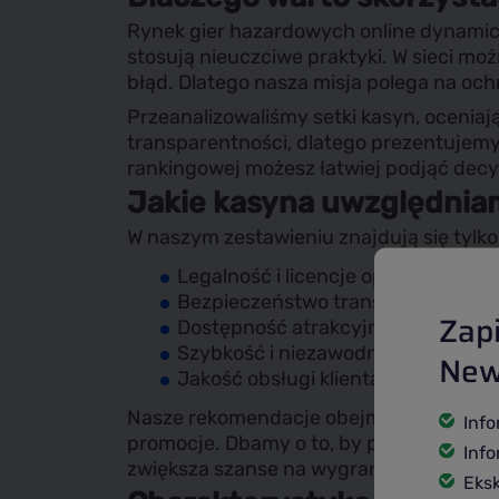
Rynek gier hazardowych online dynamiczni
stosują nieuczciwe praktyki. W sieci mo
błąd. Dlatego nasza misja polega na oc
Przeanalizowaliśmy setki kasyn, oceniając
transparentności, dlatego prezentujemy j
rankingowej możesz łatwiej podjąć decy
Jakie kasyna uwzględnia
W naszym zestawieniu znajdują się tylko
Legalność i licencje operatora,
Bezpieczeństwo transakcji i ochro
Zap
Dostępność atrakcyjnych bonusów 
Szybkość i niezawodność wypłat,
New
Jakość obsługi klienta i wsparcie 
Nasze rekomendacje obejmują kasyna, kt
Info
promocje. Dbamy o to, by przedstawione
Inf
zwiększa szanse na wygraną.
Eks