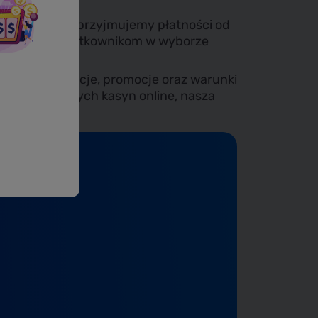
wych ani nie przyjmujemy płatności od
tóre pomaga użytkownikom w wyborze
jemy ich funkcje, promocje oraz warunki
asz sprawdzonych kasyn online, nasza