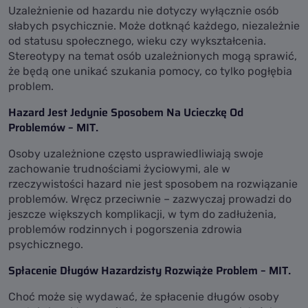
Newslettera I Bonusów
Uzależnienie od hazardu nie dotyczy wyłącznie osób
słabych psychicznie. Może dotknąć każdego, niezależnie
od statusu społecznego, wieku czy wykształcenia.
Informacje o nowych loteriach i
turniejach
Stereotypy na temat osób uzależnionych mogą sprawić,
że będą one unikać szukania pomocy, co tylko pogłębia
Informacje o bonusach dla nowych
problem.
kasyn
Ekskluzywne bonusy
Hazard Jest Jedynie Sposobem Na Ucieczkę Od
Problemów – MIT.
Informacje o jackpotach w kasynie
Subskrybuj wiadomości
Osoby uzależnione często usprawiedliwiają swoje
zachowanie trudnościami życiowymi, ale w
rzeczywistości hazard nie jest sposobem na rozwiązanie
problemów. Wręcz przeciwnie – zazwyczaj prowadzi do
jeszcze większych komplikacji, w tym do zadłużenia,
Subskrybuj
problemów rodzinnych i pogorszenia zdrowia
psychicznego.
Potwierdzam, że wysyłając ten formularz akceptuję
Ogólne Warunki Handlowe i przyjmuję do wiadomości
Spłacenie Długów Hazardzisty Rozwiąże Problem – MIT.
następujące Zasady Przetwarzania Danych Osobowych
10najlepszekasyna.pl
Choć może się wydawać, że spłacenie długów osoby