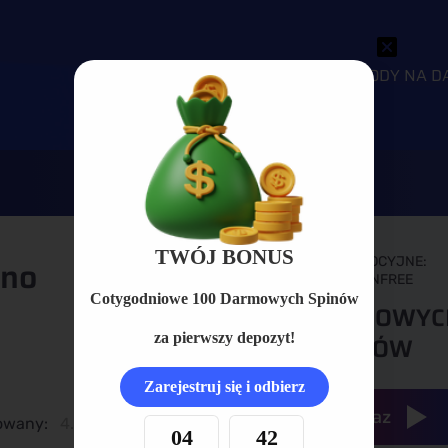
KODY PROMOCYJNY CASINO
KODY NA D
TWÓJ BONUS
ino
KOD PROMOCYJNE:
20LEMONFREE
Cotygodniowe 100 Darmowych Spinów
20 DARMOWYC
za pierwszy depozyt!
SPINÓW
Zarejestruj się i odbierz
Zagraj teraz
zowany:
4.07.26
04
42