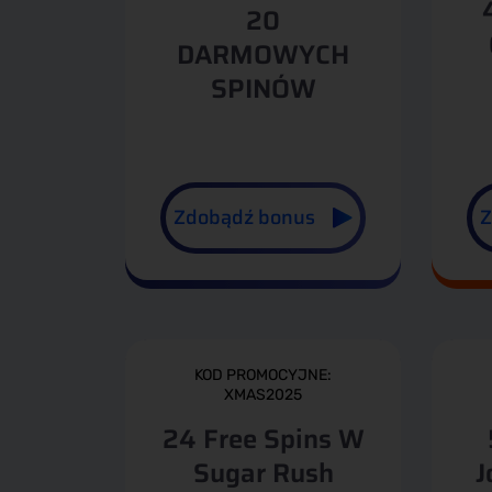
20
DARMOWYCH
SPINÓW
Zdobądź bonus
Z
KOD PROMOCYJNE:
XMAS2025
24 Free Spins W
Sugar Rush
J