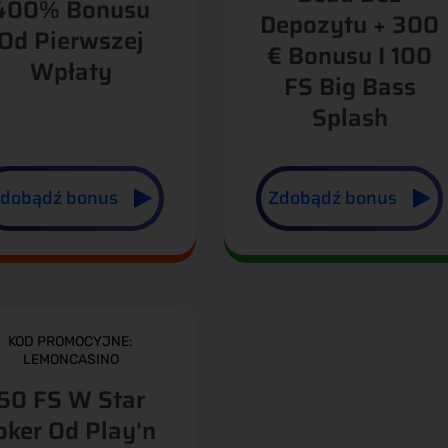
400% Bonusu
Depozytu + 300
Od Pierwszej
€ Bonusu I 100
Wpłaty
FS Big Bass
Splash
dobądź bonus
Zdobądź bonus
KOD PROMOCYJNE:
LEMONCASINO
50 FS W Star
oker Od Play'n