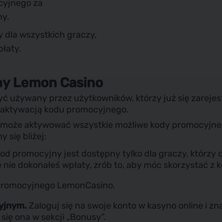
cyjnego za
ny.
 dla wszystkich graczy,
płaty.
ny Lemon Casino
 używany przez użytkowników, którzy już się zarejest
aktywacją kodu promocyjnego.
 pomoże aktywować wszystkie możliwe kody promocyjne
 się bliżej:
od promocyjny jest dostępny tylko dla graczy, którzy 
e nie dokonałeś wpłaty, zrób to, aby móc skorzystać z
 promocyjnego LemonCasino.
yjnym.
Zaloguj się na swoje konto w kasyno online i zn
ię ona w sekcji „Bonusy”.