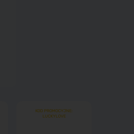
KOD PROMOCYJNE:
LUCKYLOVE