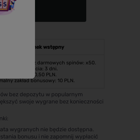
stawowy warunek wstępny
dla wygranych z darmowych spinów: x50.
 Data wygaśnięcia: 3 dni.
. Koszt obrotu: 0,50 PLN.
malny zakład bonusowy: 10 PLN.
nów bez depozytu w popularnym
większyć swoje wygrane bez konieczności
nki:
łata wygranych nie będzie dostępna.
stania bonusu i nie zapomnij wypłacić