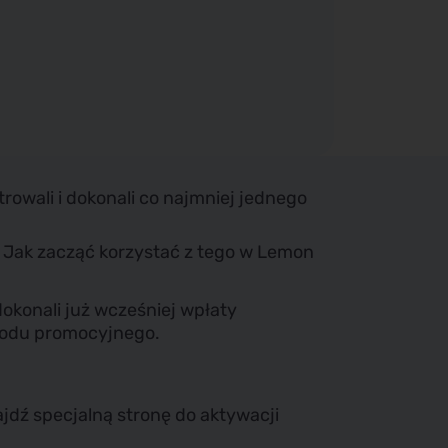
rowali i dokonali co najmniej jednego
 Jak zacząć korzystać z tego w Lemon
dokonali już wcześniej wpłaty
 kodu promocyjnego.
ajdź specjalną stronę do aktywacji