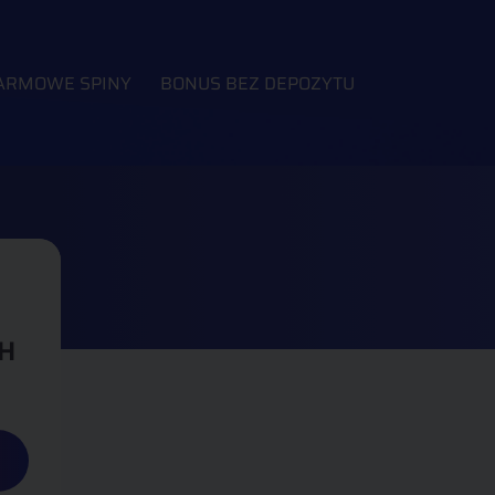
ARMOWE SPINY
BONUS BEZ DEPOZYTU
H