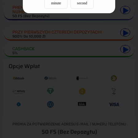
minute
second
PREMIA ZA POTWIERDZENIE ADRESU E-MAIL I
NUMERU TELEFONU
50 FS (bez Depozytu)
PRZY PIERWSZYCH CZTERECH DEPOZYTACH!
500% Do 10,000 Zł
CASHBACK
5%
Opcje Wpłat
PREMIA ZA POTWIERDZENIE ADRESU E-MAIL I NUMERU TELEFONU
50 FS (bez Depozytu)