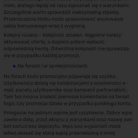
mało, dlatego lepiej od razu zapoznać się z warunkami.
Szczególnie warto sprawdzić maksymalną stawkę.
Przekroczenie limitu może spowodować anulowanie
salda bonusowego wraz z wygraną.
Kolejny niuans – kolejność działań. Najpierw należy
aktywować ofertę, a dopiero potem wpłacić
odpowiednią kwotę. Odwrotna kolejność nie sprawdza
się w przypadku każdej promocji.
Na forach i w społecznościach
Na forach kody promocyjne pojawiają się szybko.
Użytkownicy dzielą się kombinacjami z wiadomości e-
mail, panelu użytkownika oraz kampanii partnerskich.
Tam też można znaleźć pierwsze komentarze na temat
tego, czy promocja działa w przypadku polskiego konta.
Poleganie na jednym wpisie jest ryzykowne. Dobry wpis
zawiera datę, zrzut ekranu z warunkami oraz nazwę xon
bet bonus bez depozytu. Wpis bez wyjaśnień może
łatwo okazać się starą kopią przeniesioną z innej