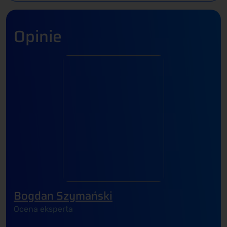
Opinie
Bogdan Szymański
Ocena eksperta