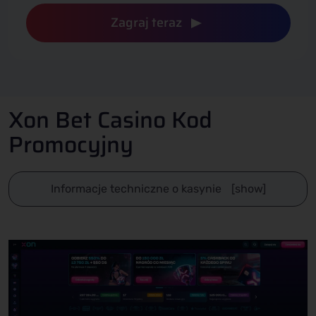
Zagraj teraz
Xon Bet Casino Kod
Promocyjny
Informacje techniczne o kasynie