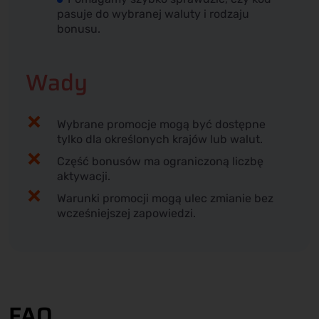
pasuje do wybranej waluty i rodzaju
bonusu.
Wady
Wybrane promocje mogą być dostępne
tylko dla określonych krajów lub walut.
Część bonusów ma ograniczoną liczbę
aktywacji.
Warunki promocji mogą ulec zmianie bez
wcześniejszej zapowiedzi.
FAQ