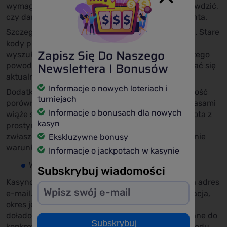
wymagania. Czytelnikowi łatwiej jest od razu sprawdzić,
czy dana opcja jest odpowiednia dla polskiego konta.
Szczególną uwagę zwraca się na datę aktualizacji. Stare
kody promocyjne nadal pojawiają się w wynikach
Zapisz Się Do Naszego
wyszukiwania nawet po zakończeniu promocji. Z tego
Newslettera I Bonusów
powodu przy każdej kombinacji powinna znajdować się
aktualna data oraz link do regulaminu marki.
Informacje o nowych loteriach i
Dodatkową zaletą takiego zestawienia jest możliwość
turniejach
porównania ofert. Wysoki procent od depozytu czasami
Informacje o bonusach dla nowych
wiąże się z wysokim wymogiem obrotu. Niższa kwota z
kasyn
prostymi warunkami wydaje się rozsądniejsza,
zwłaszcza przy ograniczonym terminie na spełnienie
Ekskluzywne bonusy
warunków obrotu.
Informacje o jackpotach w kasynie
W wiadomościach od xon bet polska
Subskrybuj wiadomości
Kasyno może wysyłać spersonalizowane oferty na adres
e-mail. W wiadomości pojawia się gotowa kombinacja,
okres jej ważności oraz kwota wymaganego
doładowania. Takie promocje są często dostosowane do
Subskrybuj
konkretnego konta, dlatego nie da się przekazać kodu