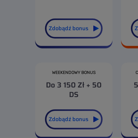
Zdobądź bonus
Z
WEEKENDOWY BONUS
Do 3 150 Zł + 50
5
DS
Zdobądź bonus
Z