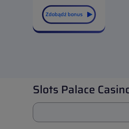
Zdobądź bonus
Zap
New
Slots Palace Casi
Inform
Infor
Ekskl
Inform