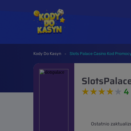
-
Kody Do Kasyn
Slots Palace Casino Kod Promoc
SlotsPalac
4
Ostatnio zaktuali