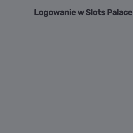
Logowanie w S
lots Palac