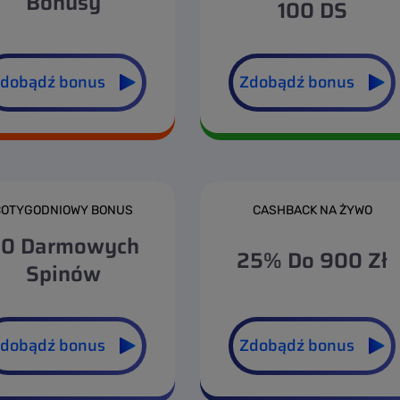
Bonusy
100 DS
dobądź bonus
Zdobądź bonus
COTYGODNIOWY BONUS
CASHBACK NA ŻYWO
0 Darmowych
25% Do 900 Zł
Spinów
dobądź bonus
Zdobądź bonus