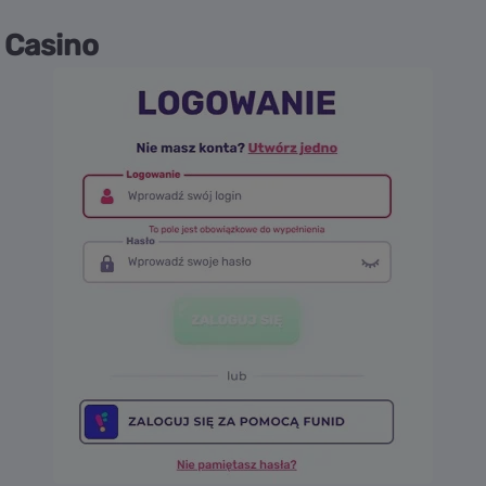
e
Casino