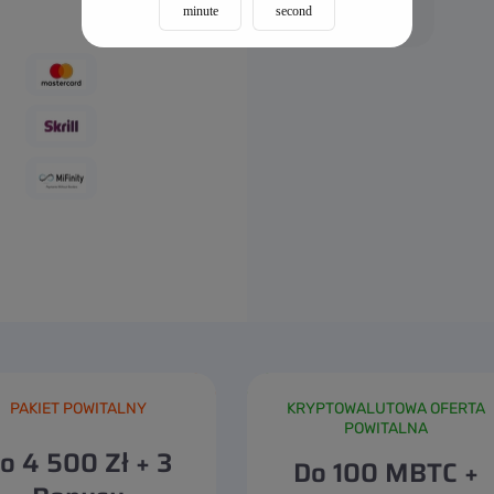
minute
second
PAKIET POWITALNY
KRYPTOWALUTOWA OFERTA
POWITALNA
o 4 500 Zł + 3
Do 100 MBTC +