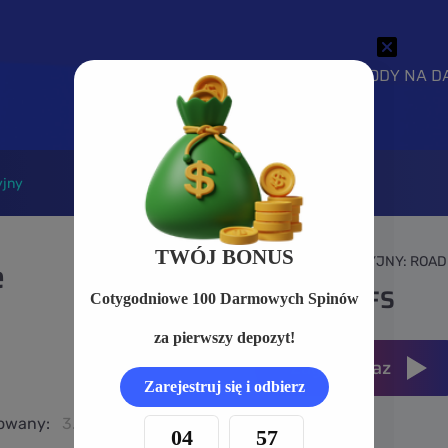
KODY PROMOCYJNY CASINO
KODY NA D
yjny
TWÓJ BONUS
e
KOD PROMOCYJNY: ROAD
10 FS
Cotygodniowe 100 Darmowych Spinów
za pierwszy depozyt!
Zagraj teraz
Zarejestruj się i odbierz
zowany:
3.12.25
04
56