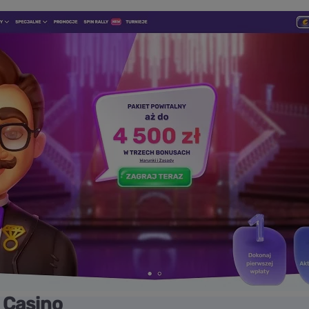
krybuj wiadomości
Subskrybuj
am, że wysyłając ten formularz akceptuję Ogólne Warunki
i przyjmuję do wiadomości następujące Zasady
ania Danych Osobowych 10najlepszekasyna.pl
e
Casino