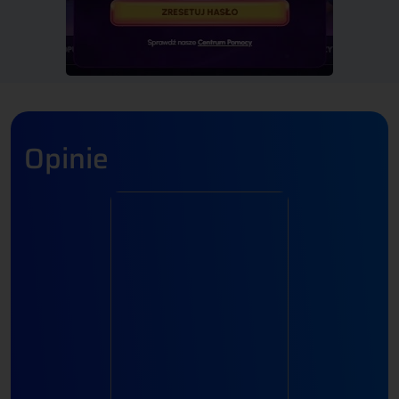
Opinie