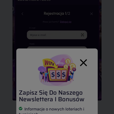
Zapisz Się Do Naszego
Newslettera I Bonusów
Informacje o nowych loteriach i