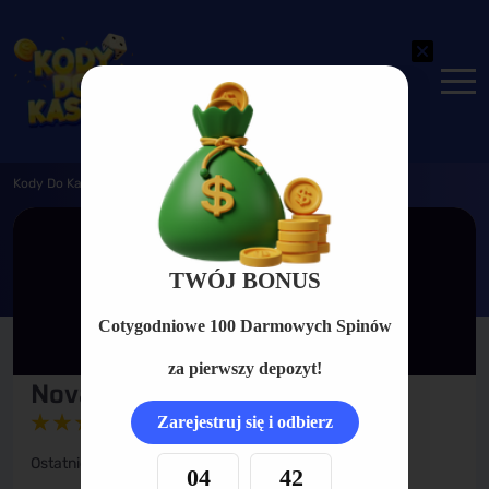
-
NovaJackpot Casino Kod Promocyjny
Kody Do Kasyn
TWÓJ BONUS
Cotygodniowe 100 Darmowych Spinów
za pierwszy depozyt!
NovaJackpot
4.3
Zarejestruj się i odbierz
Ostatnio zaktualizowany:
3.12.25
04
42