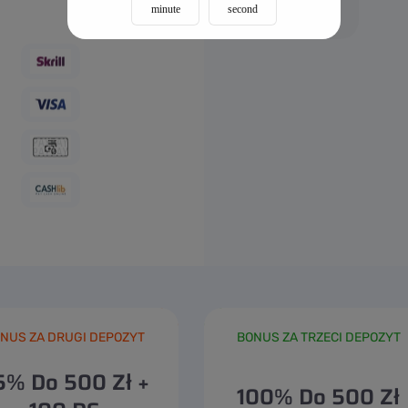
minute
second
NUS ZA DRUGI DEPOZYT
BONUS ZA TRZECI DEPOZYT
5% Do 500 Zł +
100% Do 500 Zł