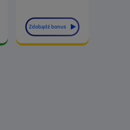
Zdobądź bonus