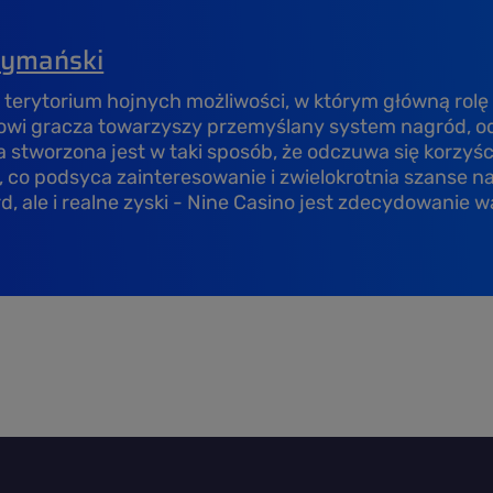
zymański
o terytorium hojnych możliwości, w którym główną rolę
wi gracza towarzyszy przemyślany system nagród, o
 stworzona jest w taki sposób, że odczuwa się korzyści n
co podsyca zainteresowanie i zwielokrotnia szanse na w
rd, ale i realne zyski - Nine Casino jest zdecydowanie 