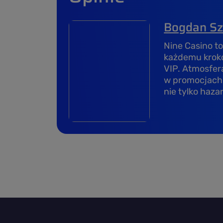
Bogdan S
Nine Casino t
każdemu kroko
VIP. Atmosfera
w promocjach, 
nie tylko haza