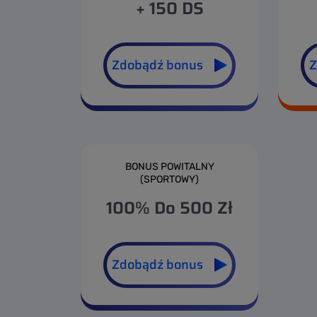
+ 150 DS
Zdobądź bonus
Z
BONUS POWITALNY
(SPORTOWY)
100% Do 500 Zł
Zdobądź bonus
Zap
New