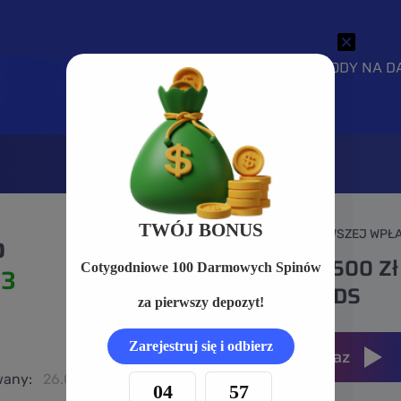
KODY PROMOCYJNY CASINO
KODY NA D
TWÓJ BONUS
o
BONUS OD PIERWSZEJ WPŁ
100% Do 500 Zł
Cotygodniowe 100 Darmowych Spinów
.3
150 DS
za pierwszy depozyt!
Zarejestruj się i odbierz
Zagraj teraz
wany:
26.06.25
04
57