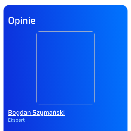
Opinie
Bogdan Szymański
Ekspert