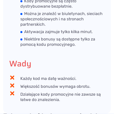
Kody promocyjne są często
dystrybuowane bezpłatnie.
Można je znaleźć w biuletynach, sieciach
społecznościowych i na stronach
partnerskich.
Aktywacja zajmuje tylko kilka minut.
Niektóre bonusy są dostępne tylko za
pomocą kodu promocyjnego.
Wady
Zapisz Się Do Naszego
Każdy kod ma datę ważności.
Newslettera I Bonusów
Większość bonusów wymaga obrotu.
Informacje o nowych loteriach i
Działające kody promocyjne nie zawsze są
turniejach
łatwe do znalezienia.
Informacje o bonusach dla nowych
kasyn