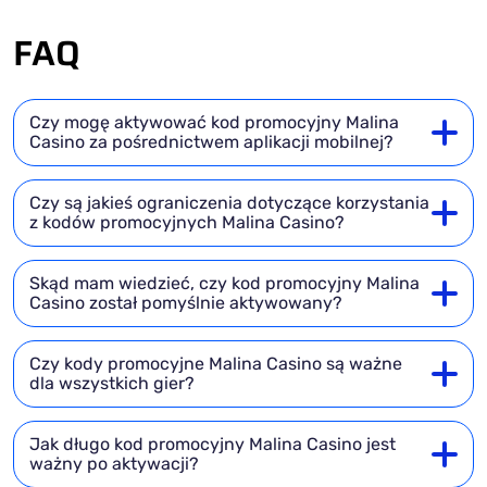
FAQ
Czy mogę aktywować kod promocyjny Malina
Casino za pośrednictwem aplikacji mobilnej?
Czy są jakieś ograniczenia dotyczące korzystania
z kodów promocyjnych Malina Casino?
Skąd mam wiedzieć, czy kod promocyjny Malina
Casino został pomyślnie aktywowany?
Czy kody promocyjne Malina Casino są ważne
dla wszystkich gier?
Jak długo kod promocyjny Malina Casino jest
ważny po aktywacji?