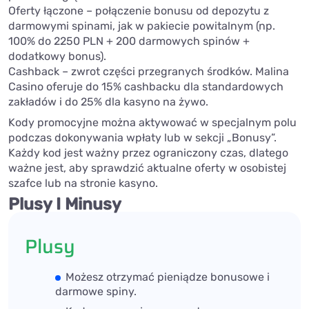
Oferty łączone – połączenie bonusu od depozytu z
darmowymi spinami, jak w pakiecie powitalnym (np.
100% do 2250 PLN + 200 darmowych spinów +
dodatkowy bonus).
Cashback – zwrot części przegranych środków. Malina
Casino oferuje do 15% cashbacku dla standardowych
zakładów i do 25% dla kasyno na żywo.
Kody promocyjne można aktywować w specjalnym polu
podczas dokonywania wpłaty lub w sekcji „Bonusy”.
Każdy kod jest ważny przez ograniczony czas, dlatego
ważne jest, aby sprawdzić aktualne oferty w osobistej
szafce lub na stronie kasyno.
Plusy I Minusy
Plusy
Możesz otrzymać pieniądze bonusowe i
darmowe spiny.