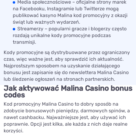
Media społecznościowe – oficjalne strony marek
na Facebooku, Instagramie lub Twitterze mogą
publikować kasyno Malina kod promocyjny z okazji
świąt lub ważnych wydarzeń.
Streamerzy – popularni gracze i blogerzy często
rozdają unikalne kody promocyjne podczas
transmisji.
Kody promocyjne są dystrybuowane przez ograniczony
czas, więc ważne jest, aby sprawdzić ich aktualność.
Najprostszym sposobem na uzyskanie działającego
bonusu jest zapisanie się do newslettera Malina Casino
lub śledzenie ogłoszeń na stronach partnerskich.
Jak aktywować Malina Casino bonus
codes
Kod promocyjny Malina Casino to dobry sposób na
zdobycie bonusowych pieniędzy, darmowych spinów, a
nawet cashbacku. Najważniejsze jest, aby używać ich
poprawnie. Opcji jest kilka, ale każda z nich daje realne
korzyści.