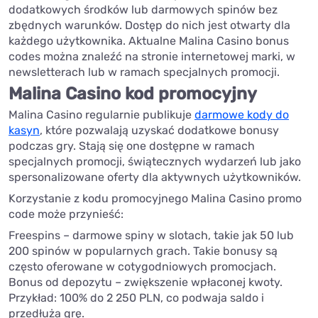
dodatkowych środków lub darmowych spinów bez
zbędnych warunków. Dostęp do nich jest otwarty dla
każdego użytkownika. Aktualne Malina Casino bonus
codes można znaleźć na stronie internetowej marki, w
newsletterach lub w ramach specjalnych promocji.
Malina Casino kod promocyjny
Malina Casino regularnie publikuje
darmowe kody do
kasyn
, które pozwalają uzyskać dodatkowe bonusy
podczas gry. Stają się one dostępne w ramach
specjalnych promocji, świątecznych wydarzeń lub jako
spersonalizowane oferty dla aktywnych użytkowników.
Korzystanie z kodu promocyjnego Malina Casino promo
code może przynieść:
Freespins – darmowe spiny w slotach, takie jak 50 lub
200 spinów w popularnych grach. Takie bonusy są
często oferowane w cotygodniowych promocjach.
Bonus od depozytu – zwiększenie wpłaconej kwoty.
Przykład: 100% do 2 250 PLN, co podwaja saldo i
przedłuża grę.