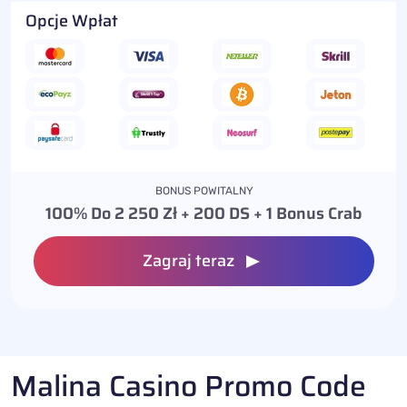
Opcje Wpłat
BONUS POWITALNY
100% Do 2 250 Zł + 200 DS + 1 Bonus Crab
Zagraj teraz
Malina Casino Promo Code