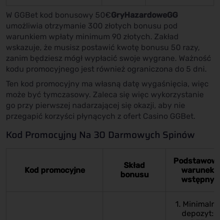
W GGBet kod bonusowy 50€
GryHazardoweGG
umożliwia otrzymanie 300 złotych bonusu pod
warunkiem wpłaty minimum 90 złotych. Zakład
wskazuje, że musisz postawić kwotę bonusu 50 razy,
zanim będziesz mógł wypłacić swoje wygrane. Ważność
kodu promocyjnego jest również ograniczona do 5 dni.
Ten kod promocyjny ma własną datę wygaśnięcia, więc
może być tymczasowy. Zaleca się więc wykorzystanie
go przy pierwszej nadarzającej się okazji, aby nie
przegapić korzyści płynących z ofert Casino GGBet.
Kod Promocyjny Na 30 Darmowych Spinów
Podstawow
Skład
Kod promocyjne
warunek
bonusu
wstępny
1. Minimaln
depozyt: