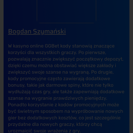
Bogdan Szymański
W kasyno online GGBet kody stanowią znaczące
korzyści dla wszystkich graczy. Po pierwsze,
pozwalają znacznie zwiększyć początkowy depozyt,
dzięki czemu można obstawiać większe zakłady i
zwiększyć swoje szanse na wygraną. Po drugie,
kody promocyjne często zawierają dodatkowe
bonusy, takie jak darmowe spiny, które nie tylko
wydłużają czas gry, ale także zapewniają dodatkowe
szanse na wygranie prawdziwych pieniędzy.
Ponadto korzystanie z kodów promocyjnych może
być świetnym sposobem na wypróbowanie nowych
gier bez dodatkowych kosztów, co jest szczególnie
przydatne dla nowych graczy, którzy chcą
urozmaicić swoje wrażenia z gry.