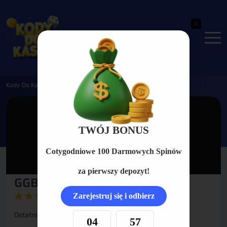
-
GGBet Kod Promocyjny
Kody Do Kasyn
TWÓJ BONUS
Cotygodniowe 100 Darmowych Spinów
za pierwszy depozyt!
GGBet Casino
4.3
Zarejestruj się i odbierz
Ostatnio zaktualizowany:
26.05.26
04
56