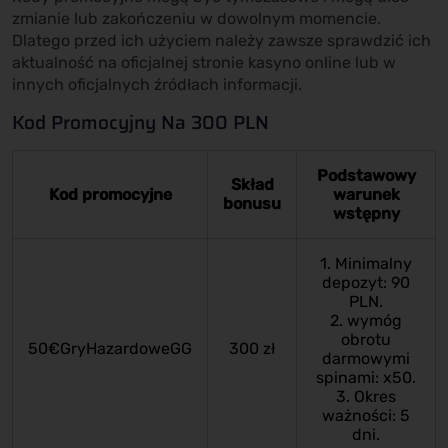
zmianie lub zakończeniu w dowolnym momencie.
Dlatego przed ich użyciem należy zawsze sprawdzić ich
aktualność na oficjalnej stronie kasyno online lub w
innych oficjalnych źródłach informacji.
Kod Promocyjny Na 300 PLN
Podstawowy
Skład
Kod promocyjne
warunek
bonusu
wstępny
1. Minimalny
depozyt: 90
PLN.
2. wymóg
obrotu
50€GryHazardoweGG
300 zł
darmowymi
spinami: x50.
3. Okres
ważności: 5
dni.