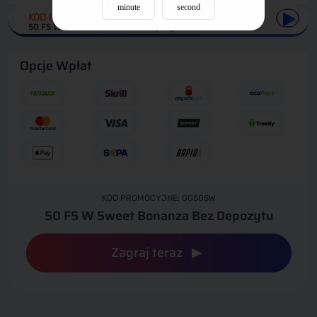
minute
second
KOD PROMOCYJNE: GG50SW
50 FS W Sweet Bonanza Bez Depozytu
Opcje Wpłat
KOD PROMOCYJNE: GG50SW
50 FS W Sweet Bonanza Bez Depozytu
Zagraj teraz