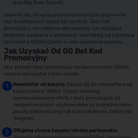
grze Big Bass Splash).
Upewnij się, że wpisujesz kod promocyjny poprawnie,
bez dodatkowych spacji lub symboli. Jeśli kod
promocyjny nie zostanie aktywowany lub wystąpią
problemy związane z aktywacją, skontaktuj się z pomocą
techniczną GGBet Casino w celu uzyskania pomocy.
Jak Uzyskać Od GG Bet Kod
Promocyjny
Aby znaleźć kody promocyjne do kasyno online GGBet,
możesz skorzystać z kilku źródeł:
Newsletter od kasyno.
Zapisz się do newslettera od
kasyno online GGBet. Często wysyłają
spersonalizowane oferty i kody promocyjne do
zarejestrowanych użytkowników za pośrednictwem
poczty elektronicznej lub komunikatorów, takich jak
Telegram.
Oficjalna strona kasyno i strony partnerskie.
Sprawdź oficjalną stronę kasyno GGBet i ich strony