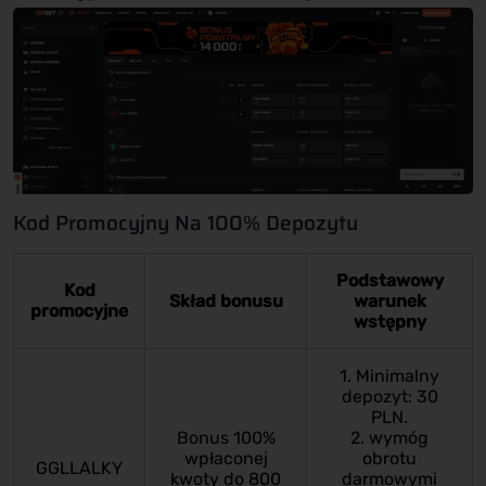
Kod Promocyjny Na 100% Depozytu
Podstawowy
Kod
Skład bonusu
warunek
promocyjne
wstępny
1. Minimalny
depozyt: 30
PLN.
Bonus 100%
2. wymóg
wpłaconej
obrotu
GGLLALKY
kwoty do 800
darmowymi