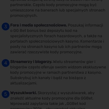
partnerskie. Często kody promocyjne mogą być
umieszczone na banerach lub specjalnych stronach
promocyjnych.
Fora i media społecznościowe.
Poszukaj informacji
o GG Bet bonus bez depozytu kod na
specjalistycznych forach hazardowych, a także na
portalach społecznościowych kasyno. Komentarze i
posty na stronach kasyno lub ich partnerów mogą
zawierać rzeczywiste kody promocyjne.
Streamerzy i blogerzy.
Wielu streamerów gier i
blogerów często oferuje swoim widzom ekskluzywne
kody promocyjne w ramach partnerstwa z kasyno.
Subskrybuj ich kanały i bądź na bieżąco z
aktualizacjami.
Wyszukiwarki.
Skorzystaj z wyszukiwarek, aby
znaleźć aktualne kody promocyjne dla GGBet.
Wprowadź zapytania takie jak „GGBet kod
promocyjny 2026„, aby uzyskać aktualne