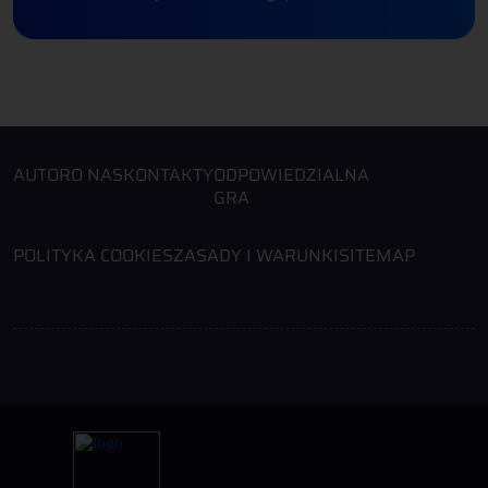
AUTOR
O NAS
KONTAKTY
ODPOWIEDZIALNA
GRA
POLITYKA COOKIES
ZASADY I WARUNKI
SITEMAP