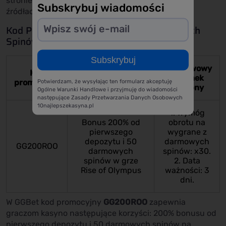
stronie GGBet Casino lub w innych wiarygodnych
Subskrybuj wiadomości
źródłach, o których powiemy poniżej.
Kod Promocyjny Na 200% I 50 Darmowych
Spinów
Subskrybuj
Podstawowy
Kod
Skład bonusu
warunek
promocyjne
Potwierdzam, że wysyłając ten formularz akceptuję
wstępny
Ogólne Warunki Handlowe i przyjmuję do wiadomości
następujące Zasady Przetwarzania Danych Osobowych
10najlepszekasyna.pl
1. Wymóg
Bonus 200% od
obrotu na
pierwszego
wygrane z
depozytu i 50
darmowych
GG200ROO
darmowych
spinów: x30.
spinów w grze
2. Data
Rise of Olympus
ważności: 3
dni.
W GGBet kod promocyjny
GG200ROO
zapewnia
graczom kasyno następujące korzyści: 200% bonusu od
pierwszego depozytu i 50 darmowych spinów na