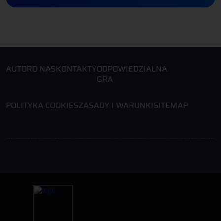
AUTOR
O NAS
KONTAKTY
ODPOWIEDZIALNA
GRA
POLITYKA COOKIES
ZASADY I WARUNKI
SITEMAP