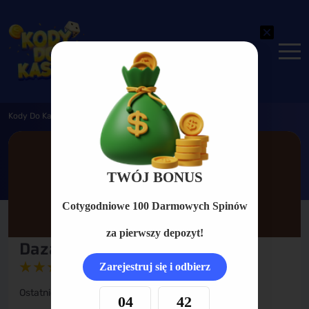
-
DazardBet Casino Kod Promocyjny
Kody Do Kasyn
TWÓJ BONUS
Cotygodniowe 100 Darmowych Spinów
za pierwszy depozyt!
DazardBet Casino
4.3
Zarejestruj się i odbierz
Ostatnio zaktualizowany:
3.12.25
04
42