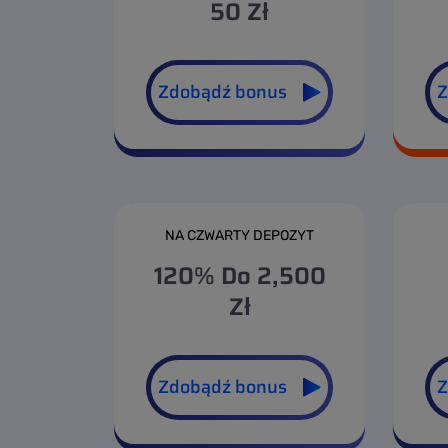
50 Zł
Zdobądź bonus
Z
NA CZWARTY DEPOZYT
120% Do 2,500
Zł
Zdobądź bonus
Z