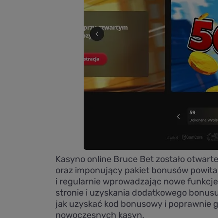
Zap
New
Kasyno online Bruce Bet zostało otwar
oraz imponujący pakiet bonusów powitaln
Inform
i regularnie wprowadzając nowe funkcj
Infor
stronie i uzyskania dodatkowego bonusu 
Ekskl
jak uzyskać kod bonusowy i poprawnie 
Inform
nowoczesnych kasyn.