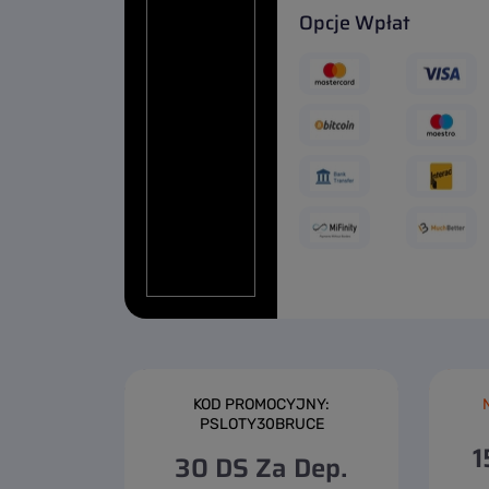
Opcje Wpłat
KOD PROMOCYJNY:
PSLOTY30BRUCE
1
30 DS Za Dep.