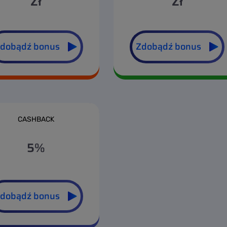
Zł
Zł
dobądź bonus
Zdobądź bonus
CASHBACK
5%
dobądź bonus