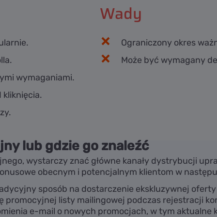
Wady
ularnie.
Ograniczony okres ważn
la.
Może być wymagany de
nymi wymaganiami.
kliknięcia.
zy.
ny lub gdzie go znaleźć
yjnego, wystarczy znać główne kanały dystrybucji up
 bonusowe obecnym i potencjalnym klientom w następu
radycyjny sposób na dostarczenie ekskluzywnej ofert
promocyjnej listy mailingowej podczas rejestracji konta
ienia e-mail o nowych promocjach, w tym aktualne 