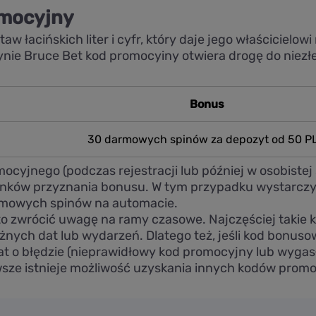
omocyjny
taw łacińskich liter i cyfr, który daje jego właścicielo
krybuj wiadomości
synie Bruce Bet kod promocyiny otwiera drogę do nie
Subskrybuj
Bonus
am, że wysyłając ten formularz akceptuję Ogólne Warunki
i przyjmuję do wiadomości następujące Zasady
ania Danych Osobowych 10najlepszekasyna.pl
30 darmowych spinów za depozyt od 50 P
nego (podczas rejestracji lub później w osobistej sza
nków przyznania bonusu. W tym przypadku wystarczy
rmowych spinów na automacie.
o zwrócić uwagę na ramy czasowe. Najczęściej takie
nych dat lub wydarzeń. Dlatego też, jeśli kod bonuso
at o błędzie (nieprawidłowy kod promocyjny lub wygas
sze istnieje możliwość uzyskania innych kodów prom