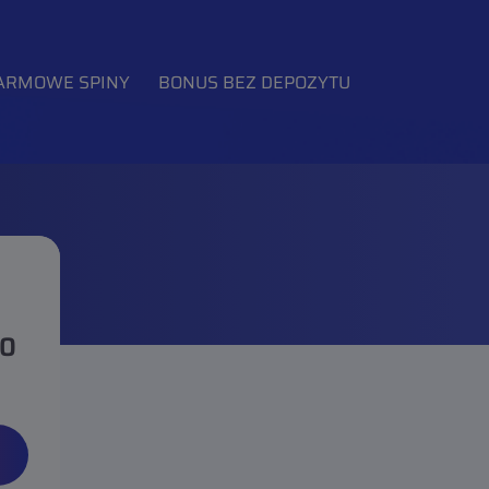
ARMOWE SPINY
BONUS BEZ DEPOZYTU
50