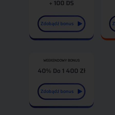
+ 100 DS
Zdobądź bonus
Z
WEEKENDOWY BONUS
40% Do 1 400 Zł
Zdobądź bonus