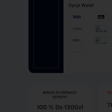
Opcje Wpłat
BONUS ZA PIERWSZY
BO
DEPOZYT
7
100 % Do 1300zł