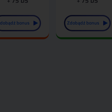
+ 75 DS
+ 75 DS
dobądź bonus
Zdobądź bonus