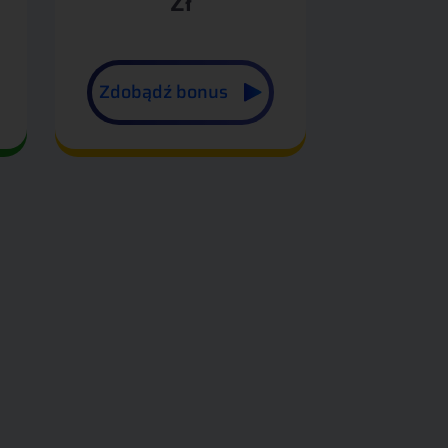
Zł
Zdobądź bonus