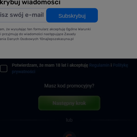
krybuj wiadomości
Subskrybuj
am, że wysyłając ten formularz akceptuję Ogólne Warunki
i przyjmuję do wiadomości następujące Zasady
ania Danych Osobowych 10najlepszekasyna.pl